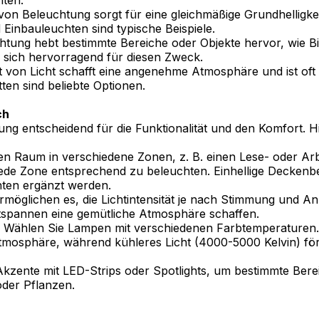
hten:
 von Beleuchtung sorgt für eine gleichmäßige Grundhelligk
inbauleuchten sind typische Beispiele.
chtung hebt bestimmte Bereiche oder Objekte hervor, wie Bi
 sich hervorragend für diesen Zweck.
rt von Licht schafft eine angenehme Atmosphäre und ist oft
ten sind beliebte Optionen.
ch
ung entscheidend für die Funktionalität und den Komfort. Hi
 den Raum in verschiedene Zonen, z. B. einen Lese- oder Ar
 jede Zone entsprechend zu beleuchten. Einhellige Deckenb
ten ergänzt werden.
rmöglichen es, die Lichtintensität je nach Stimmung und 
ntspannen eine gemütliche Atmosphäre schaffen.
: Wählen Sie Lampen mit verschiedenen Farbtemperaturen
 Atmosphäre, während kühleres Licht (4000-5000 Kelvin) för
 Akzente mit LED-Strips oder Spotlights, um bestimmte Ber
oder Pflanzen.