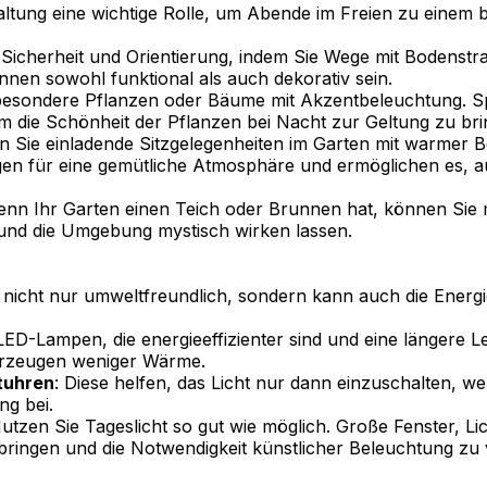
staltung eine wichtige Rolle, um Abende im Freien zu einem
 Sicherheit und Orientierung, indem Sie Wege mit Bodenstr
nnen sowohl funktional als auch dekorativ sein.
besondere Pflanzen oder Bäume mit Akzentbeleuchtung. Spo
 die Schönheit der Pflanzen bei Nacht zur Geltung zu bri
en Sie einladende Sitzgelegenheiten im Garten mit warmer 
orgen für eine gemütliche Atmosphäre und ermöglichen es
enn Ihr Garten einen Teich oder Brunnen hat, können Sie 
 und die Umgebung mystisch wirken lassen.
st nicht nur umweltfreundlich, sondern kann auch die Energi
 LED-Lampen, die energieeffizienter sind und eine längere 
erzeugen weniger Wärme.
tuhren
: Diese helfen, das Licht nur dann einzuschalten, we
ng bei.
Nutzen Sie Tageslicht so gut wie möglich. Große Fenster, L
bringen und die Notwendigkeit künstlicher Beleuchtung zu 