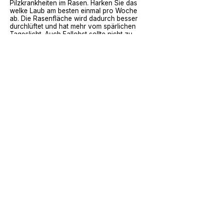
Pilzkrankheiten im Rasen
. Harken Sie das
welke Laub am besten einmal pro Woche
ab. Die Rasenfläche wird dadurch besser
durchlüftet und hat mehr vom spärlichen
Tageslicht. Auch Fallobst sollte nicht zu
lange auf den Gräsern liegen bleiben, denn
wenn es dort verrottet, kann der Rasen
ebenfalls Schaden nehmen.
Mit den sinkenden Temperaturen im Herbst
lässt das Gräserwachstum nach. Dennoch
kommen Sie bei der Rasenpflege auch jetzt
nicht um regelmäßiges Mähen herum. Der
Rasen wird so lange gekürzt, wie er
wächst. Je nach Wetterlage ist das bis in
den Oktober oder sogar bis in den
November hinein der Fall. Auch für den
letzten Schnitt sollte man die gleiche
Mäheinstellung wählen, die das ganze Jahr
verwendet wurde. Das Schnittgut sollte
jetzt aber möglichst komplett entfernt
werden, da es bei den kühlen
Temperaturen nicht mehr verrottet und den
Boden verschmieren würde.
Wie pflegt man den Rasen im
Winter?
Gräser sind von Natur aus in der Lage,