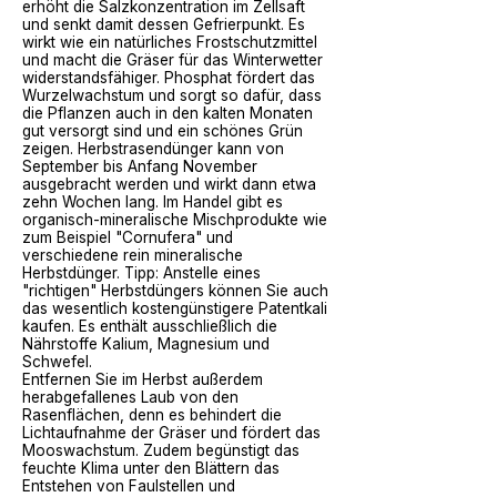
erhöht die Salzkonzentration im Zellsaft
und senkt damit dessen Gefrierpunkt. Es
wirkt wie ein natürliches Frostschutzmittel
und macht die Gräser für das Winterwetter
widerstandsfähiger. Phosphat fördert das
Wurzelwachstum und sorgt so dafür, dass
die Pflanzen auch in den kalten Monaten
gut versorgt sind und ein schönes Grün
zeigen.
Herbstrasendünger
kann von
September bis Anfang November
ausgebracht werden und wirkt dann etwa
zehn Wochen lang. Im Handel gibt es
organisch-mineralische Mischprodukte wie
zum Beispiel "Cornufera" und
verschiedene rein mineralische
Herbstdünger. Tipp: Anstelle eines
"richtigen" Herbstdüngers können Sie auch
das wesentlich kostengünstigere Patentkali
kaufen. Es enthält ausschließlich die
Nährstoffe Kalium, Magnesium und
Schwefel.
Entfernen Sie im Herbst außerdem
herabgefallenes Laub von den
Rasenflächen, denn es behindert die
Lichtaufnahme der Gräser und fördert das
Mooswachstum. Zudem begünstigt das
feuchte Klima unter den Blättern das
Entstehen von Faulstellen und