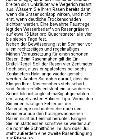
breiten sich
Unkräuter
wie Wegerich rasant
aus. Wässern Sie Ihren Rasen bereits dann,
wenn die Gräser schlapp wirken, und nicht
erst, wenn deutliche Trockenschäden
sichtbar werden. Eine bewährte Faustregel
legt den Wasserbedarf von Rasengräsern
auf etwa 15 Liter pro Quadratmeter alle vier
bis sieben Tage fest.
Neben der Bewässerung ist im Sommer vor
allem rechtzeitiges und regelmäßiges
Mähen Voraussetzung für einen schönen
Rasen. Beim Rasenmähen gilt die Ein-
Drittel-Regel: Soll der Rasen vier Zentimeter
hoch sein, muss er spätestens bei sechs
Zentimetern Halmlänge wieder gemäht
werden. Achten Sie dabei darauf, dass die
Klingen Ihres
Rasenmähers
stets scharf
sind. Anderenfalls entsteht ein unsauberes
Schnittbild mit ungleichmäßig abgemähten
und ausgefransten Halmen. Tipp: Vermeiden
Sie einen
häufigen Fehler bei der
Rasenpflege
und mähen Sie nach dem
Sommerurlaub den hochgewachsenen
Rasen nicht auf einmal herunter. Bringen
Sie ihn stattdessen schrittweise wieder auf
die normale Schnitthöhe. Im Juni oder Juli
steht außerdem eine zweite Rasendüngung
zur Pflege an.