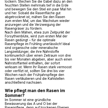
lockern. Stechen Sie die Gabel dazu an den
feuchten Stellen mehrmals tief in die Erde
und bewegen Sie den Stiel ein paar Mal hin
und her. Sobald die Rasenfläche gut
abgetrocknet ist,
mähen Sie den Rasen
zum ersten Mal, um das Wachstum wieder
anzuregen und die Verzweigung der
Rasengräser zu fördern.
Nach dem Mähen, etwa zum Zeitpunkt der
Forsythienblüte
, wird zum ersten Mal der
Rasen gedüngt
– für die optimale
Rasenpflege im Frühling unerlässlich! Ideal
sind organische oder mineralische
Langzeitdünger, die ihre Nährstoffe
kontinuierlich über einen Zeitraum von drei
bis vier Monaten abgeben, aber auch einen
Nährstoffanteil enthalten, der sofort
wirksam ist. Wenn Ihr Rasen stark vermoost
oder verfilzt ist, sollten Sie drei bis vier
Wochen nach der Frühjahrspflege den
Rasen vertikutieren
und die Kahlstellen
anschließend nachsäen.
Wie pflegt man den Rasen im
Sommer?
Im Sommer ist eine gründliche
Bewässerung das A und O bei der
Rasenpflege, denn auf trockenen Ebenen