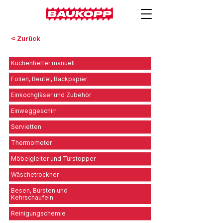
< Zurück
Küchenhelfer manuell
Folien, Beutel, Backpapier
Einkochgläser und Zubehör
Einweggeschirr
Servietten
Thermometer
Möbelgleiter und Türstopper
Wäschetrockner
Besen, Bürsten und
Kehrschaufeln
Reinigungschemie