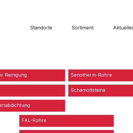
Standorte
Sortiment
Aktuelle
r Reinigung
Senotherm-Rohre
Schamottsteine
enabdichtung
FAL-Rohre