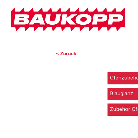
< Zurück
Ofenzubehö
Blauglanz
Zubehör Of