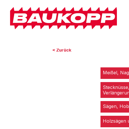
< Zurück
Meißel, Nag
Stecknüsse
Verlängeru
Sägen, Hobe
Holzsägen 