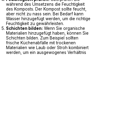
während des Umsetzens die Feuchtigkeit
des Komposts. Der Kompost sollte feucht,
aber nicht zu nass sein. Bei Bedarf kann
Wasser hinzugefügt werden, um die richtige
Feuchtigkeit zu gewährleisten.
Schichten bilden:
Wenn Sie organische
Materialien hinzugefügt haben, können Sie
Schichten bilden. Zum Beispiel sollten
frische Küchenabfälle mit trockenen
Materialien wie Laub oder Stroh kombiniert
werden, um ein ausgewogenes Verhältnis
zu schaffen.
Tipps für nährstoffreiche Erde
Vielfalt der Materialien:
Verwenden Sie
eine Mischung aus grünen
(stickstoffhaltigen) und braunen
(kohlenstoffhaltigen) Materialien. Grüne
Materialien umfassen Küchenabfälle wie
Gemüse- und Obstschalen, während
braune Materialien trockene Blätter, Karton
oder Stroh umfassen.
Klein schneiden:
Zerkleinern Sie große
Materialien, bevor Sie sie in den Kompost
geben. Dies beschleunigt den
Zersetzungsprozess.
Regelmäßig wenden:
Wenden Sie den
Komposthaufen regelmäßig, um die