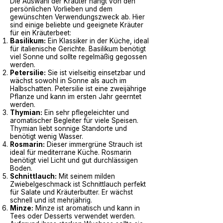
Die Auswahl der Kräuter hängt von den
persönlichen Vorlieben und dem
gewünschten Verwendungszweck ab. Hier
sind einige beliebte und geeignete Kräuter
für ein Kräuterbeet:
Basilikum:
Ein Klassiker in der Küche, ideal
für italienische Gerichte. Basilikum benötigt
viel Sonne und sollte regelmäßig gegossen
werden.
Petersilie:
Sie ist vielseitig einsetzbar und
wächst sowohl in Sonne als auch im
Halbschatten. Petersilie ist eine zweijährige
Pflanze und kann im ersten Jahr geerntet
werden.
Thymian:
Ein sehr pflegeleichter und
aromatischer Begleiter für viele Speisen.
Thymian liebt sonnige Standorte und
benötigt wenig Wasser.
Rosmarin:
Dieser immergrüne Strauch ist
ideal für mediterrane Küche. Rosmarin
benötigt viel Licht und gut durchlässigen
Boden.
Schnittlauch:
Mit seinem milden
Zwiebelgeschmack ist Schnittlauch perfekt
für Salate und Kräuterbutter. Er wächst
schnell und ist mehrjährig.
Minze:
Minze ist aromatisch und kann in
Tees oder Desserts verwendet werden.