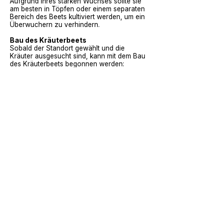
Aufgrund ihres starken Wuchses sollte sie
am besten in Töpfen oder einem separaten
Bereich des Beets kultiviert werden, um ein
Überwuchern zu verhindern.
Bau des Kräuterbeets
Sobald der Standort gewählt und die
Kräuter ausgesucht sind, kann mit dem Bau
des Kräuterbeets begonnen werden:
Beetvorbereitung:
Den Boden umgraben
und von Unkraut befreien. Kompost kann
hinzugefügt werden, um die Bodenqualität
zu verbessern.
Beetgestaltung:
Ein quadratisches oder
rechteckiges Beet ist einfach zu
handhaben. Der Abstand zwischen den
Kräutern sollte genügend Platz für das
Wachstum lassen.
Pflanzung:
Die ausgewählten Kräuter
sollten entsprechend ihrer
Wachstumsgewohnheiten und
Lichtbedürfnisse angeordnet werden.
Hochwachsende Pflanzen sollten nach
hinten und niedrigere nach vorne gepflanzt
werden.
Mulchen:
Eine Schicht Mulch kann helfen,
den Boden feucht zu halten und Unkraut zu
reduzieren.