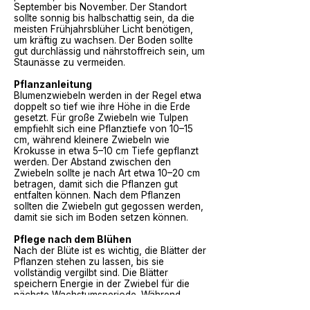
September bis November. Der Standort
sollte sonnig bis halbschattig sein, da die
meisten Frühjahrsblüher Licht benötigen,
um kräftig zu wachsen. Der Boden sollte
gut durchlässig und nährstoffreich sein, um
Staunässe zu vermeiden.
Pflanzanleitung
Blumenzwiebeln werden in der Regel etwa
doppelt so tief wie ihre Höhe in die Erde
gesetzt. Für große Zwiebeln wie Tulpen
empfiehlt sich eine Pflanztiefe von 10–15
cm, während kleinere Zwiebeln wie
Krokusse in etwa 5–10 cm Tiefe gepflanzt
werden. Der Abstand zwischen den
Zwiebeln sollte je nach Art etwa 10–20 cm
betragen, damit sich die Pflanzen gut
entfalten können. Nach dem Pflanzen
sollten die Zwiebeln gut gegossen werden,
damit sie sich im Boden setzen können.
Pflege nach dem Blühen
Nach der Blüte ist es wichtig, die Blätter der
Pflanzen stehen zu lassen, bis sie
vollständig vergilbt sind. Die Blätter
speichern Energie in der Zwiebel für die
nächste Wachstumsperiode. Während
dieser Zeit kann gelegentlich gedüngt