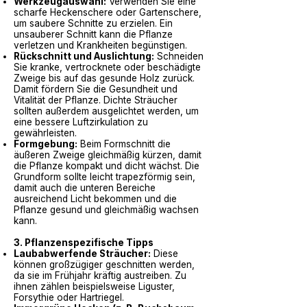
Werkzeugauswahl:
Verwenden Sie eine
scharfe Heckenschere oder Gartenschere,
um saubere Schnitte zu erzielen. Ein
unsauberer Schnitt kann die Pflanze
verletzen und Krankheiten begünstigen.
Rückschnitt und Auslichtung:
Schneiden
Sie kranke, vertrocknete oder beschädigte
Zweige bis auf das gesunde Holz zurück.
Damit fördern Sie die Gesundheit und
Vitalität der Pflanze. Dichte Sträucher
sollten außerdem ausgelichtet werden, um
eine bessere Luftzirkulation zu
gewährleisten.
Formgebung:
Beim Formschnitt die
äußeren Zweige gleichmäßig kürzen, damit
die Pflanze kompakt und dicht wächst. Die
Grundform sollte leicht trapezförmig sein,
damit auch die unteren Bereiche
ausreichend Licht bekommen und die
Pflanze gesund und gleichmäßig wachsen
kann.
3. Pflanzenspezifische Tipps
Laubabwerfende Sträucher:
Diese
können großzügiger geschnitten werden,
da sie im Frühjahr kräftig austreiben. Zu
ihnen zählen beispielsweise Liguster,
Forsythie oder Hartriegel.