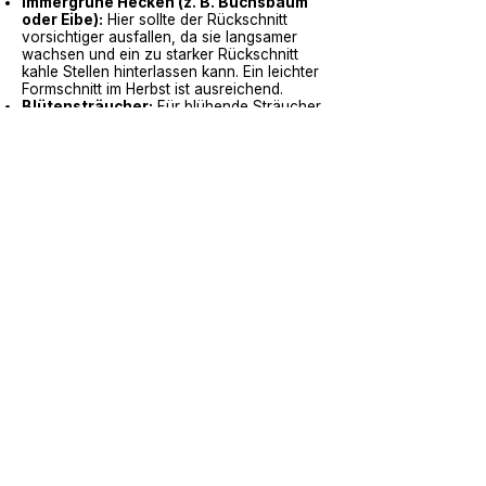
Immergrüne Hecken (z. B. Buchsbaum
oder Eibe):
Hier sollte der Rückschnitt
vorsichtiger ausfallen, da sie langsamer
wachsen und ein zu starker Rückschnitt
kahle Stellen hinterlassen kann. Ein leichter
Formschnitt im Herbst ist ausreichend.
Blütensträucher:
Für blühende Sträucher
wie Hortensien und Flieder ist Vorsicht
geboten. Der Rückschnitt erfolgt bei ihnen
meist im Spätwinter oder zeitigen Frühjahr,
um die Blütenbildung nicht zu
beeinträchtigen.
4. Pflege nach dem Schnitt
Düngen und Bewässern:
Nach dem
Rückschnitt sind die Pflanzen anfälliger und
können durch eine leichte Düngung mit
organischem Material gestärkt werden.
Gießen Sie die Hecke bei Trockenheit gut
an, um die Erholungsphase zu unterstützen.
Mulchen:
Eine Mulchschicht rund um die
Wurzeln hilft, die Bodenfeuchtigkeit zu
halten und die Pflanze gegen Frost zu
schützen.
Fazit
Ein gezielter Herbstschnitt bringt Struktur
und Gesundheit in die Hecken und